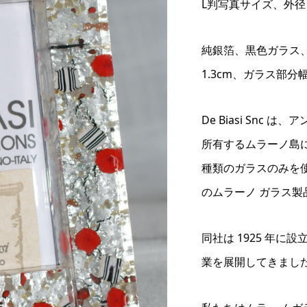
L判写真サイズ、外径
純銀箔、黒色ガラス
1.3cm、ガラス部分
De Biasi Snc
所有するムラーノ島
種類のガラスのみを
のムラーノ ガラス製
同社は 1925 年
業を展開してきまし