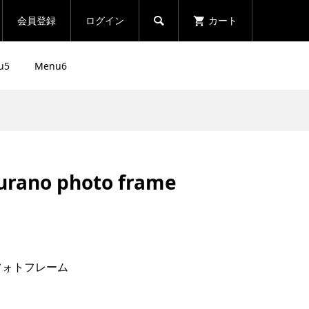
会員登録
ログイン
カート

u5
Menu6
ブログサンプル2
urano photo frame
2024.08.14
sakahirai
oのフォトフレーム