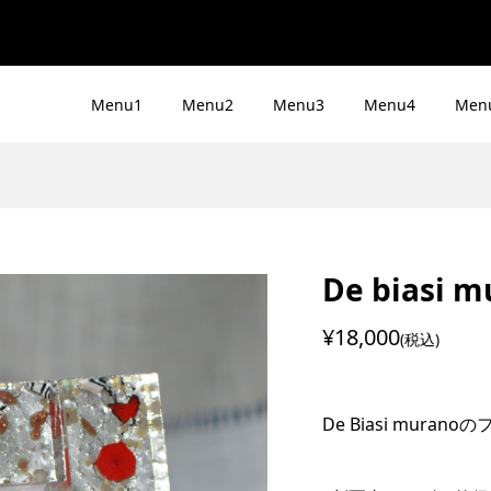
Menu1
Menu2
Menu3
Menu4
Men
ンプル1
ブログサンプル4
De biasi m
14
sakahirai
2024.08.14
sakahirai
¥18,000
(税込)
ンプル3
De Biasi muran
14
sakahirai